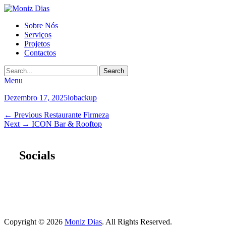
Moniz
Primary
Sobre Nós
Dias
Serviços
Menu
Projetos
Contactos
Search
Menu
Posted
Author
Dezembro 17, 2025
iobackup
on
Navegação
Previous
← Previous
Restaurante Firmeza
Next
post:
Next →
ICON Bar & Rooftop
de
post:
artigos
Socials
Facebook
Email
LinkedIn
Instagram
Copyright © 2026
Moniz Dias
. All Rights Reserved.