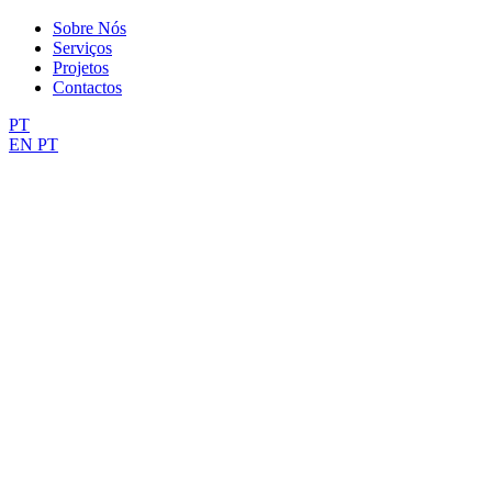
Scroll
Sobre Nós
Up
Serviços
Projetos
Contactos
PT
EN
PT