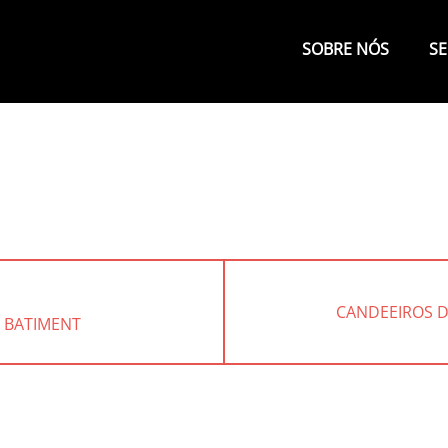
Primary
Menu
SOBRE NÓS
SE
NEXT
CANDEEIROS 
 BATIMENT
POST: