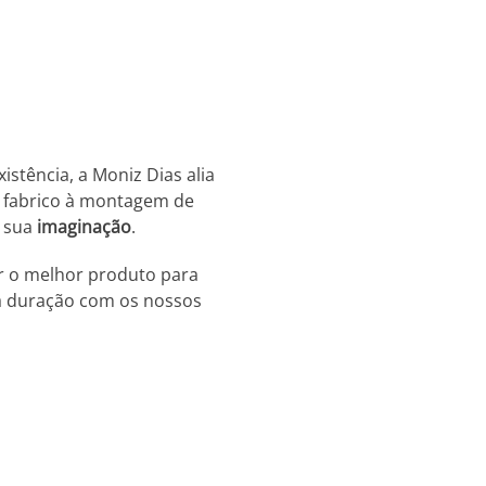
stência, a Moniz Dias alia
no fabrico à montagem de
a sua
imaginação
.
r o melhor produto para
a duração com os nossos