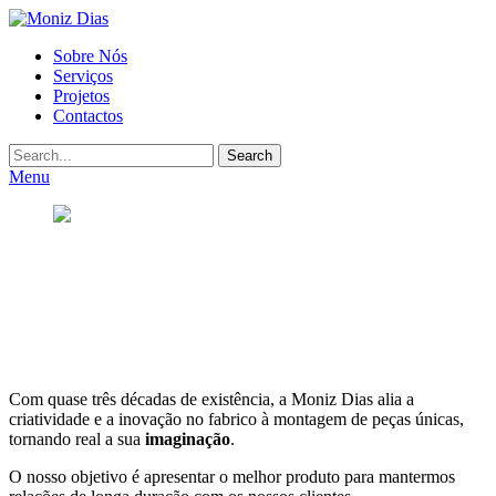
Moniz
Primary
Sobre Nós
Dias
Serviços
Menu
Projetos
Contactos
Search
Menu
Posted
on
Março
31,
2021
By
admin
Com quase três décadas de existência, a Moniz Dias alia a
criatividade e a inovação no fabrico à montagem de peças únicas,
tornando real a sua
imaginação
.
O nosso objetivo é apresentar o melhor produto para mantermos