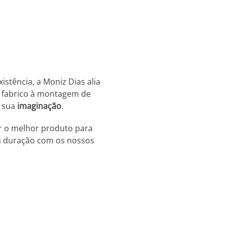
stência, a Moniz Dias alia
no fabrico à montagem de
a sua
imaginação
.
r o melhor produto para
a duração com os nossos