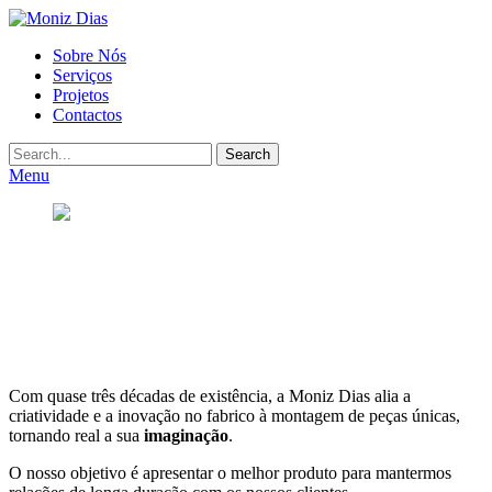
Moniz
Primary
Sobre Nós
Dias
Serviços
Menu
Projetos
Contactos
Search
Menu
Posted
on
Março
31,
2021
By
admin
Com quase três décadas de existência, a Moniz Dias alia a
criatividade e a inovação no fabrico à montagem de peças únicas,
tornando real a sua
imaginação
.
O nosso objetivo é apresentar o melhor produto para mantermos