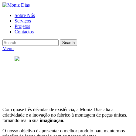
Moniz
Primary
Sobre Nós
Dias
Serviços
Menu
Projetos
Contactos
Search
Menu
Posted
on
Março
31,
2021
By
admin
Com quase três décadas de existência, a Moniz Dias alia a
criatividade e a inovação no fabrico à montagem de peças únicas,
tornando real a sua
imaginação
.
O nosso objetivo é apresentar o melhor produto para mantermos